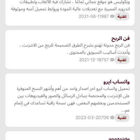
ويكوليس هو موقع مجاني تمامًا ، نشارك فيه الألعاب وتطبيقات
اندرويد المميزة مع تعديلات عالية الجودة وروابط تحميل آمنه وموثوقة
2021-06-11
987
تقنية
فن الربح
فن الربح مدونة تهتم بشرح الطرق الصحيحة للربح من الانترنت ،
وأحدث أساليب التسويق بالمحتوى .
2021-12-18
757
تقنية
واتساب ايرو
تحميل واتساب ايرو اخر اصدار واحد من أهم وأشهر النسخ المتوفرة
على الإنترنت والمختصة بتبادل الرسائل والصور والفيديوهات بين
المستخدمين وبعضهم البعض، فهي نسخة راقية تساعدك في إتمام
عم…
2023-03-20
706
تقنية
apptoide