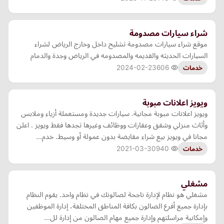
شراء سيارات مصدومة
موقع شراء سيارات مصدومة تشليح داخل وخارج الرياض لشراء
السيارات الحديثه والقديمه والمصدومه في الرياض وجدة والدمام
2024-02-23
606
خدمات
ويويز اعلانات مبوبة
ويويز اعلانات مبوبة مجانية. سيارات جديدة ومستعملة أزياء وملابس
وأثاث منزلي وشقق وعقارات ووظائف وغيرها تجدها فقط ويويز . اعلن
مجانا في ويويز بيع شراء مقايضة بدون عمولة أو وسيط. خدم…
2021-03-30
940
خدمات
مشغلي
مشغلي هو نظام لإدارة ناجحة لصالونك في نظام واحد. يقوم النظام
بإدارة جميع أفرع الصالون بكافة المناطق المختلفة، إدارة الموظفين
وإمكانية مراسلتهم وإدارة جميع مهام الصالون من إدارة لل…