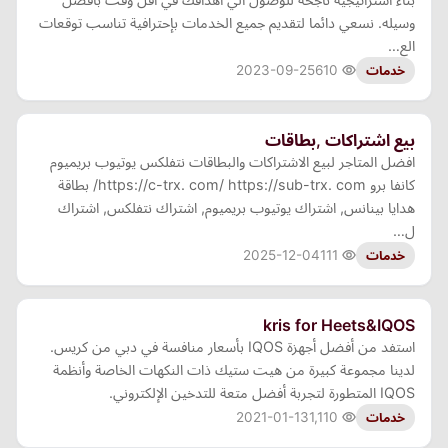
وسيله. نسعي دائما لتقديم جميع الخدمات بإحترافية تناسب توقعات
الع…
2023-09-25
610
خدمات
بيع اشتراكات ,بطاقات
افضل المتاجر لبيع الاشتراكات والبطاقات نتفلكس يوتيوب بريميوم
كانفا برو https://c-trx. com/ https://sub-trx. com/ بطاقة
هدايا بينانس, اشتراك يوتيوب بريميوم, اشتراك نتفلكس, اشتراك
ل…
2025-12-04
111
خدمات
kris for Heets&IQOS
استفد من أفضل أجهزة IQOS بأسعار منافسة في دبي من كريس.
لدينا مجموعة كبيرة من هيت ستيك ذات النكهات الخاصة وأنظمة
IQOS المتطورة لتجربة أفضل متعة للتدخين الإلكتروني.
2021-01-13
1,110
خدمات