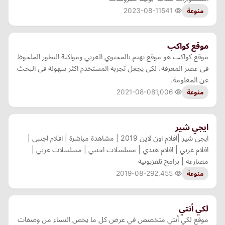
2023-08-11
541
منوعة
موقع كواكب
موقع كواكب هو موقع يهتم بالمحتوي العربي ومواكبة التطور الملحوظ
فى عصر المعرفة، لكى يجعل تجربة المستخدم اكثر سهولة فى البحث
عن المعلومة.
2021-08-08
1,006
منوعة
ايجي شير
ايجى شير |افلام اون لاين 2019 | مشاهدة مباشرة | افلام اجنبي |
افلام عربي | افلام هندي | مسلسلات اجنبي | مسلسلات عربي |
مصارعة | برامج تلفزيونية
2019-08-29
2,455
منوعة
لكي أنتي
موقع لكي أنتي متخصص في عرض كل ما يخص النساء من وصفات