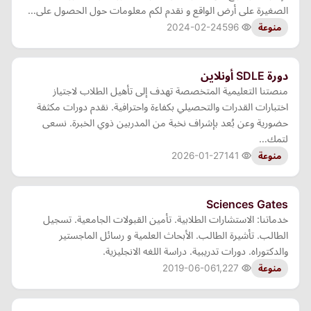
الصغيرة على أرض الواقع و نقدم لكم معلومات حول الحصول على…
2024-02-24
596
منوعة
دورة SDLE أونلاين
منصتنا التعليمية المتخصصة تهدف إلى تأهيل الطلاب لاجتياز
اختبارات القدرات والتحصيلي بكفاءة واحترافية. نقدم دورات مكثفة
حضورية وعن بُعد بإشراف نخبة من المدربين ذوي الخبرة. نسعى
لتمك…
2026-01-27
141
منوعة
Sciences Gates
خدماتنا: الاستشارات الطلابية. تأمين القبولات الجامعية. تسجيل
الطالب. تأشيرة الطالب. الأبحاث العلمية و رسائل الماجستير
والدكتوراه. دورات تدريبية. دراسة اللغه الانجليزية.
2019-06-06
1,227
منوعة