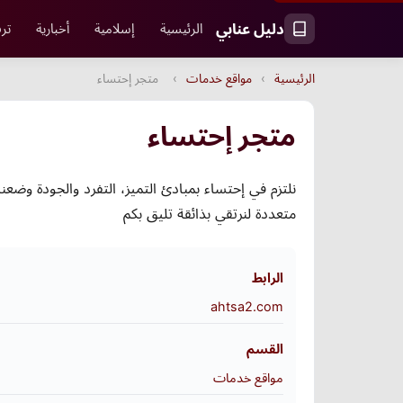
دليل عنابي
الرئيسية
إسلامية
أخبارية
ترف
الرئيسية
›
مواقع خدمات
›
متجر إحتساء
متجر إحتساء
نلتزم في إحتساء بمبادئ التميز، التفرد والجودة وضعن
متعددة لنرتقي بذائقة تليق بكم
الرابط
ahtsa2.com
القسم
مواقع خدمات