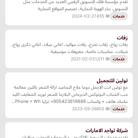
تقدم مؤسسة فلك للتسويق الرقمي العديد من الخدمات مثل
التسويق، بناء الهوية التجارية، تصميم المواقع التجارية
2024-03-27
455
خدمات
زفات
زفات زواج، زفات تخرج، زفات مواليد، اغاني ميلاد، اغاني ذكرى زواج،
شيلات، مناسبات خاصة، معزوفات موسيقية.
2021-02-03
1,011
خدمات
تولين للتجميل
مع تولين انت الاجمل دوما علاج التجاعيد ازالة الشعر بالليزر معالجة
حب الشباب البوتوكس الديرمابن البلازما للشعر توريد الشفايف الليد
ماسك هاتف + واتساب 905423619888+ تركيا Phone + Wh…
2023-09-26
605
خدمات
شركة تواجد الامارات
تقديم خدمات التسويق الالكتروني و البرمجة و الموشن جرافيك