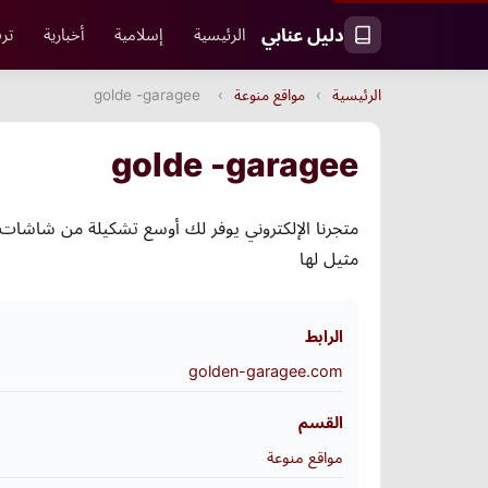
دليل عنابي
الرئيسية
إسلامية
أخبارية
ترف
الرئيسية
›
مواقع منوعة
›
golde -garagee
golde -garagee
متجرنا الإلكتروني يوفر لك أوسع تشكيلة من شاشات 
مثيل لها
الرابط
golden-garagee.com
القسم
مواقع منوعة