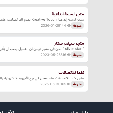
متجر لمسة ابداعية
متجر لمسة إبداعية Kreative Touch يقدم لك تصاميم جاهزة احترافية باشتراك مدى الحياة. مكتبة ضخمة تضم قوالب متنوعة، صور عالية الجودة، ومقاطع فيديو مميزة
2026-01-29
144
منوعة
متجر سيلفر ستار
" silver star " نحن في متجر نؤمن ان العميل يجب ان يأتي أولا لذلك نقدم خصومات وعروض حصرية غير متوفرة الا في متجرنا
2023-05-26
616
منوعة
كلما للاتصالات
متجر كلما للاتصالات متخصص في بيع الأجهزة الإلكترونية وا
2025-06-30
165
منوعة
دليل عنابي
الأقسام