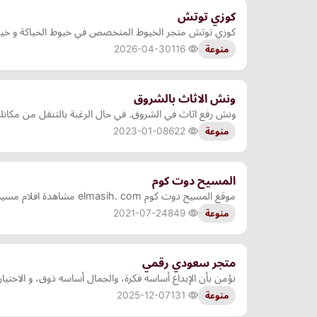
كوزي توتش
كوزي توتش متجر الخيوط المتخصص في خيوط الحياكة و خيوط ك
2026-04-30
116
منوعة
ونش الاثاث بالشروق
ونش رفع اثاث في الشروق. في حال الرغبة بالتنقل من مكانك 
2023-01-08
622
منوعة
المسيح دوت كوم
موقع المسيح دوت كوم elmasih. com مشاهدة افلام مسيحية اون لاين عربية و اجنبية بجودة عالية و مشاهدة الافلام مباشرة افلام مشاهدة مباشرة اون لاين مترجم بوكس اوفس Box Office مجاناً .
2021-07-24
849
منوعة
متجر سعودي رقمي
نؤمن بأن الإبداع أساسه فكرة، والجمال أساسه ذوق، و الاختي
2025-12-07
131
منوعة