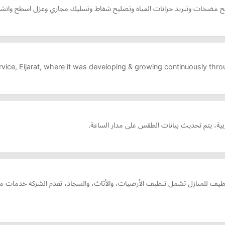
خات وتبريد خزانات المياه وتصليح شفاط وتسليك مجاري وعزل اسطح وانشا
ervice, Eijarat, where it was developing & growing continuously th
بية، يتم تحديث بيانات الطقس على مدار الساعة.
 تأسست عام 2010 وتقدم خدمات تنظيف للمنازل تشمل تنظيف الأرضيات، والأثاث، والسجاد، تقدم ا