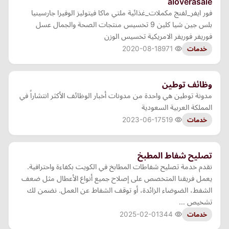
aloverasale
فور ايفر_لفنج مكملات_غذائية ملتي ماكا فيتوليز الوفيرا جارسينيا
بلس جين شيا كلين 9 تخسيس منتجات الصحة والجمال عسل
فوريفر فوريفر الامريكية تخسيس الوزن
2020-08-18
971
خدمات
وظائف توطين
مدونة توطين هي واحدة من مدونات أخبار الوظائف الأكثر انتشاراً في
المملكة العربية السعودية
2023-06-17
519
خدمات
تصليح شفاط المطبخ
نقدم خدمة تصليح شفاطات المطابخ في الكويت بكفاءة واحترافية.
يعمل فريقنا المتخصص على إصلاح جميع أنواع الأعطال مثل ضعف
الشفط، الضوضاء الزائدة، أو توقف الشفاط عن العمل. نضمن لك
تشخيص …
2025-02-01
344
خدمات