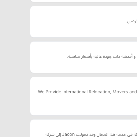
ارضي.
 أقمشة ذات جودة عالية بأسعار مناسبة.
We Provide International Relocation, Movers and
إحدى الشركات الرائدة فى تصنيع مستلزمات المحاجر والمصانع والموانىء والإنشاءات المعدنية . فمنذ أكثر من ثلاثون عاماً مضت وتعمل الشركة في خدمة هذا المجال وقد تحولت Jacon إلى شركة