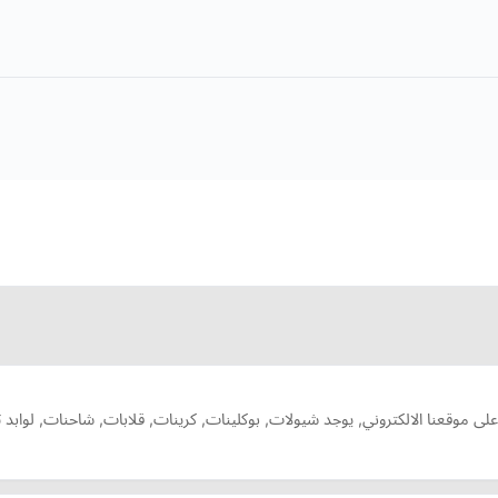
اً على موقعنا الالكتروني, يوجد شيولات, بوكلينات, كرينات, قلابات, شاحنات, لو