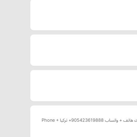
مع تولين انت الاجمل دوما علاج التجاعيد ازالة الشعر بالليزر معالجة حب الشباب البوتوكس الديرمابن البلازما للشعر توريد الشفايف الليد ماسك هاتف + واتساب 905423619888+ تركيا Phone +