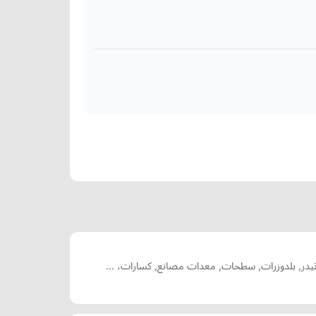
ابد تيدر, بلدوزرات, سطحات, معدات مصانع, كسارات، …