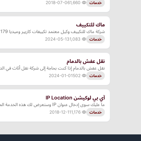
2018-07-06
1,660
خدمات
ماك للتكييف
شركة ماك للتكييف وكيل معتمد تكييفات كاريير وميديا 22700179
2024-05-13
1,083
خدمات
نقل عفش بالدمام
نقل عفش بالدمام إذا كنت بحاجة إلى شركة نقل أثاث في الدم
2024-01-01
502
خدمات
آي بي لوكيشن IP Location
ما عليك سوى إدخال عنوان IP وستعرض لك هذه الخدمة الموقع الجغرافي ومعلومات اخرى حول رقم الآي بي الخاص بك.
2018-12-11
1,176
خدمات