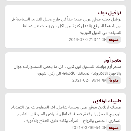
ترافيل ديف
ترافيل ديف موقع عربي مميز جداً في طرح ونقل التقارير السياحية في
اوروبا، هذا الموقع بالفعل كنز ثمين لكل من يبحث عن ضالتة
للسياحة في الدول الأوربية
2016-07-22
1,341
منوعة
متجر أوم
متجر أوم بوابتك للتسوق اون لاين ، كل ما يخص اكسسوارات جوال
والاجهزة الالكترونية المختلفة بالاضافة الى ركن القهوة
2021-02-19
914
منوعة
طبيبك اونلاين
طبيبك اونلاين موقع طبي وصحة شامل. اخر المعلومات عن التغذية,
الريجيم, الحمل والولادة, صحة الاطفال, أمراض السرطان, القلب,
السكري, الجنس والزواج ، المرأه، وكافة طرق العلاج والأدوية .
2021-03-16
954
منوعة