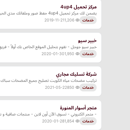
مركز تحميل 4up4
يضمن لك مركز تحميل 4up4 حفظ صور وملفاتك مدي الحياة اذا لم تخالف شروط الموقع
2019-11-21
1,206
خدمات
خبير سيو
خبير سيو جوجل - نقوم بتحليل الموقع الخاص بك أولاً - فر
2020-01-30
1,950
خدمات
شركة تسليك مجاري
تركيب مضخات مياه الكويت تصليح جميع المضخات سباك صح
2021-05-22
850
خدمات
متجر أسوار المنورة
- متجر الكتروني - تسوق الآن أون لاين - منتجات صافية و نظ
2020-01-28
1,854
خدمات