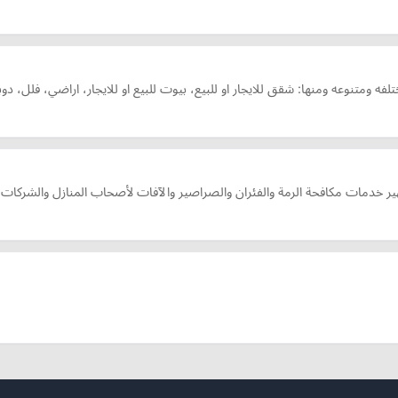
 ومتنوعه ومنها: شقق للايجار او للبيع، بيوت للبيع او للايجار، اراضي، فلل، د
ير خدمات مكافحة الرمة والفئران والصراصير والآفات لأصحاب المنازل والشركات 