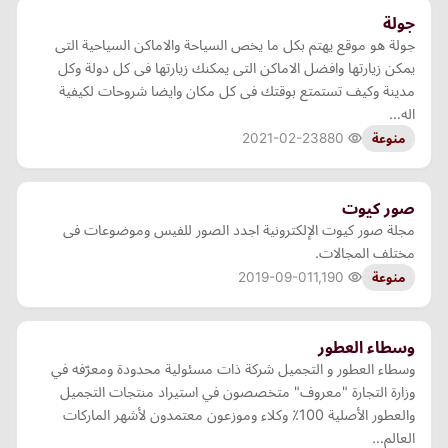
جولة
جولة هو موقع يهتم بكل ما يخص السياحة والاماكن السياحية التى
يمكن زيارتها وافضل الاماكن التى يمكنك زيارتها فى كل دولة وكل
مدينة وكيف تستمتع بوقتك فى كل مكان وايضا شروحات لكيفية
اله…
2021-02-23
880
منوعة
صور كيوت
مجلة صور كيوت الإلكترونية اجدد الصور للفيس وموضوعات فى
مختلف المجالات.
2019-09-01
1,190
منوعة
وسطاء العطور
وسطاء العطور و التجميل شركة ذات مسئولية محدودة ومعرّفه في
وزارة التجارة "معروف" متخصصون في استيراد منتجات التجميل
والعطور الأصلية 100٪؜ وكلاء وموزعون معتمدون لأشهر الماركات
العالم…