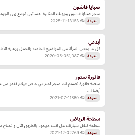
صبايا فاشون
متجر صبايا فاشون وجهتك المثالية لفساتين تجمع بين الجود
2025-11-13
163
منوعة
أبدعي
كل ما يخص المرأة من المواضيع الخاصة بالحمل ورعاية الأط
2020-05-05
1,087
منوعة
فاتورة ستور
منصة فاتورة تصمم لك متجر احترافي خاص فيك, تقدر من خلا
أيضا ا…
2021-07-11
860
منوعة
سطحة الرياض
سطحة لنقل سيارتك هل انت موجود بالطريق الان و تحتاج س
2021-12-02
769
منوعة