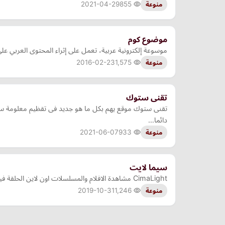
2021-04-29
855
منوعة
موضوع كوم
موسوعة إلكترونية عربية، تعمل على إثراء المحتوى العربي على
2016-02-23
1,575
منوعة
تقنى ستوك
تقنى ستوك موقع يهم بكل ما هو جديد فى تقظيم معلومة سهل
دائما…
2021-06-07
933
منوعة
سيما لايت
CimaLight مشاهدة الافلام والمسلسلات اون لاين الحلقة فيلم ومسلسل عشق مترجم جودة عالية اونلاين , رمضان , قصة
2019-10-31
1,246
منوعة