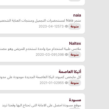
naia
متجر Naia لمستحضرات التجميل ومنتجات العناية الشخصية والعناية بالبشرة. يتميز المتجر بتشكيلة واسعة من المنتجات المختلفة للعناية بالبشرة والجسم، بما في ذلك منتجات العناية بالوجه والج…
2023-04-12
573
منوعة
Naltex
ملابس طبية استخدام مرة واحدة تستخدم للمريض وهو مصنعة 
2020-03-09
1,098
منوعة
أتيكا العاصمة
كل مايخص كمبوند اتيكا العاصمة الجديدة موجودة علي مدونة
2021-01-02
955
منوعة
مسودة
موقع مسودة احصل على الاجابة التى تحتاج اليها وقمتا تريد