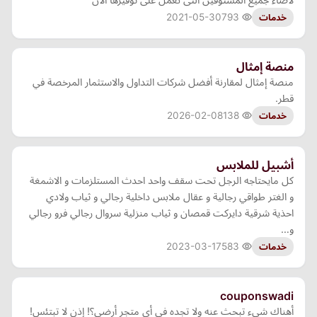
2021-05-30
793
خدمات
منصة إمثال
منصة إمثال لمقارنة أفضل شركات التداول والاستثمار المرخصة في
قطر.
2026-02-08
138
خدمات
أشبيل للملابس
كل مايحتاجه الرجل تحت سقف واحد احدث المستلزمات و الاشمغة
و الغتر طواقي رجالية و عقال ملابس داخلية رجالي و ثياب ولادي
احذية شرقية دايركت قمصان و ثياب منزلية سروال رجالي فرو رجالي
و…
2023-03-17
583
خدمات
couponswadi
أهناك شيء تبحث عنه ولا تجده في أي متجر أرضي؟! إذن لا تبتئس!