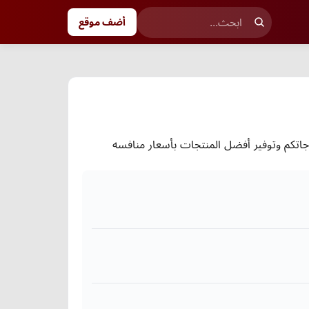
أضف موقع