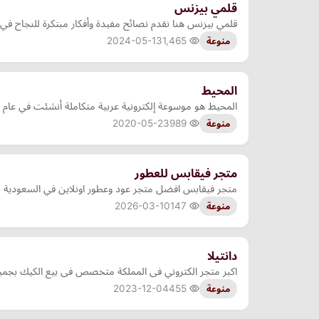
قلمي بيزنس
قلمي بيزنس هنا نقدم نصائح مفيدة وأفكار مبتكرة للنجاح في ع
2024-05-13
1,465
منوعة
المحيط
المحيط هو موسوعة إلكترونية عربية متكاملة أنشئت في عام 2020 تحتوي على مقالات عالية الجودة في كافة المجالات تم إنشاؤها بهدف إثراء المحتوى العربي على الإنترنت
2020-05-23
989
منوعة
متجر فيقابس للعطور
متجر فيقابس افضل متجر عود وعطور اونلاين في السعودية بخصومات تصل الي 30 % مع توصيل سريع و
2026-03-10
147
منوعة
دانتيلا
اكبر متجر الكتروني فى المملكة متخصص فى بيع الكيك بجميع
2023-12-04
455
منوعة