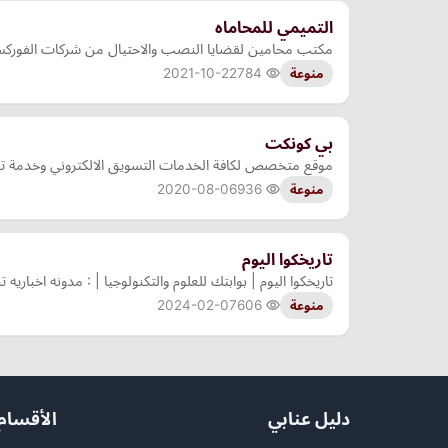
التميمي للمحاماه
مكتب محامين لقضايا النصب والاحتيال من شركات الفورك
2021-10-22
784
منوعة
بي كونكت
موقع متخصص لكافة الخدمات التسويق الالكتروني وخدمة 
2020-08-06
936
منوعة
تاريخكوا اليوم
تاريخكوا اليوم | بوابتك للعلوم والتكنولوجيا | : مدونه اخبار
2024-02-07
606
منوعة
دليل عنابي
الأقسام