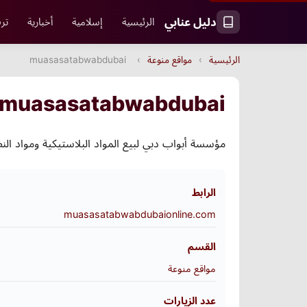
دليل عنابي
الرئيسية
إسلامية
أخبارية
ترف
الرئيسية
›
مواقع منوعة
›
muasasatabwabdubai
muasasatabwabdubai
مؤسسة أبواب دبي لبيع المواد البلاستيكية ومواد النظافة والعطور والمبيدات منذ 25 عاماً نسعى لخدمتكم وت
الرابط
muasasatabwabdubaionline.com
القسم
مواقع منوعة
عدد الزيارات