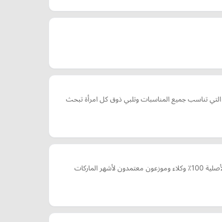
 التي تناسب جميع المناسبات وتلبي ذوق كل امرأة تبحث
وسطاء العطور و التجميل شركة ذات مسئولية محدودة ومعرّفه في وزارة التجارة "معروف" متخصصون في استيراد منتجات التجميل والعطور الأصلية 100٪؜ وكلاء وموزعون معتمدون لأشهر الماركات