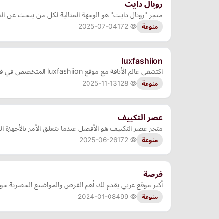
رويال دايت
متجر "رويال دايت" هو الوجهة المثالية لكل من يبحث عن التغ
2025-07-04
172
منوعة
luxfashiion
اكتشفي عالم الأناقة مع موقع luxfashiion المتخصص في فساتين النساء، حيث نقدم تشكيلة واسعة من التصاميم العصرية والأنيقة التي تناسب جميع المناسبات وتلبي كل الأذواق.
2025-11-13
128
منوعة
عصر التكييف
متجر عصر التكييف هو الأفضل عندما يتعلق الأمر بالأجهزة الكه
2025-06-26
172
منوعة
فرصة
أكبر موقع عربي يقدم لك أهم الفرص والمواضيع الحصرية حول 
2024-01-08
499
منوعة