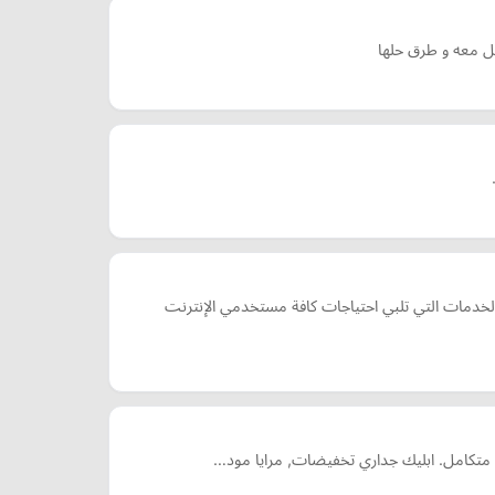
مل معه و طرق حلها
لخدمات التي تلبي احتياجات كافة مستخدمي الإنترنت
منزل متكامل. ابليك جداري تخفيضات, مرايا مود…