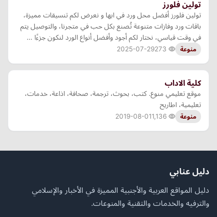
تولين فلورز
تولين فلورز أفضل محل ورد في ابها و نعرض لكم تنسيقات مميزة،
باقات ورد وفازات متنوعة تُصنع بكل حب في متجرنا، والتوصيل يتم
في وقت قياسي، نختار لكم أجود وأفضل أنواع الورد لنكون جزءًا …
2025-07-29
273
منوعة
كلية الاداب
موقع تعليمي منوع. كتب، بحوث، ترجمة، صحافة، اذاعة، خدمات،
تعليمية، اطاريح
2019-08-01
1,136
منوعة
دليل عنابي
دليل المواقع العربية والأجنبية المميزة في الأخبار والإسلامي
والترفيه والخدمات والتقنية والمنوعات.