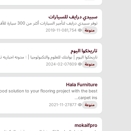
سبيدي درايف للسيارات
توفر سبيدي درايف لتأجير السيارات أكثر من 300 سيارة للأفراد والشركات والمقيمين والضيوف في دبي. عملاء الشركة يختاروننا ويحصلون على خدمات عالية الجودة، لدينا سياسة تسعير صادقة بدون ر…
2019-11-08
1,754
منوعة
تاريخكوا اليوم
تاريخكوا اليوم | بوابتك للعلوم والتكنولوجيا | : مدونه اخبار
2024-02-07
609
منوعة
Hala Furniture
ood solution to your flooring project with the best
carpet ins…
2021-11-27
877
منوعة
mokaifpro