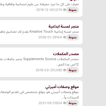
تعرف على كل ما تريد معرفته من علوم اجتماعية وثقافية وعل
2019-12-30
1,074
منوعة
متجر لمسة ابداعية
متجر لمسة إبداعية Kreative Touch يقدم لك تصاميم جاهزة احترافية باشتراك مدى الحياة. مكتبة ضخمة تضم قوالب متنوعة، صور عالية الجودة، ومقاطع فيديو مميزة
2026-01-29
144
منوعة
مصدر المكملات
12ص عدا الجم…
2019-03-25
1,085
منوعة
موقع وصفات أميرتي
موقع وصفات أميرتي هو موقع متخصص في تقديم الوصفات ال
السيدات وأ…
2021-09-21
924
منوعة