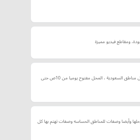
مصدر المكملات Supplements Source متجر مكملات غذائية، نوفر افضل المكملات الغذائية والبروتينات موقعنا جدة Jeddah ونشحن لكل مناطق السعودية ، المحل مفتوح يوميا من 10ص حتى
لها وأيضا وصفات للمناطق الحساسه وصفات تهتم بها كل