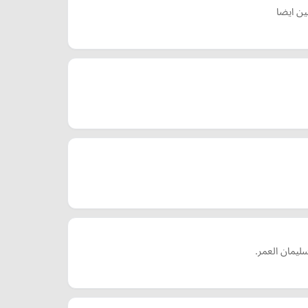
ين ايضا
ليمان العمر.