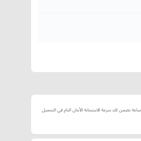
سة سطحة شمال جدة لنقل السيارات الفارهة والمصدومة نوفر أسطول هيدروليك كامل النزول يغطي كافة أحياء شمال جدة على مدار 24 ساعة نضمن لك سرعة الاستجابة الأمان التام في التحميل