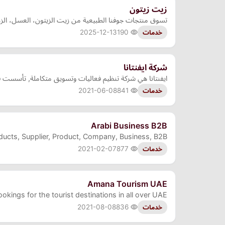
زيت زيتون
تسوق منتجات جوفنا الطبيعية من زيت الزيتون، العسل، الزعفران، الزعتر بخصومات حتى 15%، شحن مجاني،ضمان ذهبي 
2025-12-13
190
خدمات
شركة ايفنتانا
ايفنتانا هي شركة تنظيم فعاليات وتسويق متكاملة, تأسست في عام 2007 ومقرها الرياض, المملكة العربية السعودية. توفر الشركة خدمات تنظيم وتخطيط وتطوير الفعاليات بشتى أ
2021-06-08
841
خدمات
Arabi Business B2B
oducts, Supplier, Product, Company, Business, B2B
2021-02-07
877
خدمات
Amana Tourism UAE
ings for the tourist destinations in all over UAE.
2021-08-08
836
خدمات