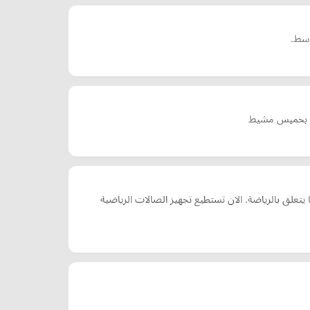
وسط.
س بخميس مشيط
علق بالرياضة. الان تستطيع تجهيز الصالات الرياضية