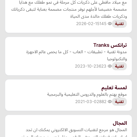
مع ميلاد حافظي على ذكريات كل مرحلة في نمو طفلك مع هدايا
مصممة خصيصا لأجلهم نوفر منتجات مصممة بعناية لتبقى ذكرياتك
وذكريات طفلك خالدة مدى الحياة
2026-02-15
145
تقنية
ترانكس Tranks
مدونة تقنية - تطبيقات - العاب - كل ما يخص عالم الاجهزة
والتكنولوجيا
2023-10-23
623
تقنية
لمسة تعليم
موقع يهتم بالعلوم والدروس التعليمية والبرمجية
2021-03-02
882
تقنية
المجال
المجال هو مرجع لتقنيات التسويق الالكتروني يمكنك ان تجد
اساسيات قنوات التسويقي الرقمي مثل تحسين محرك البحث