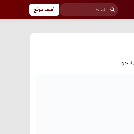
أضف موقع
 المدن