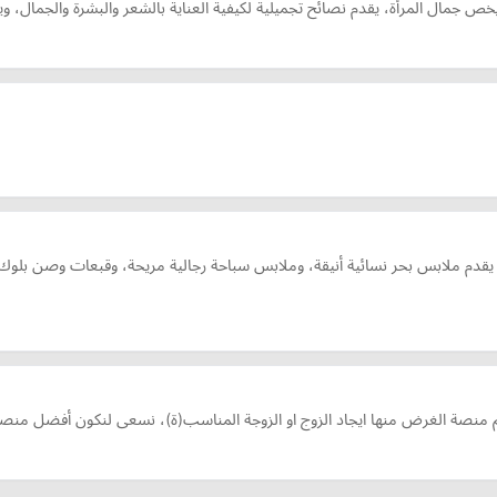
يخص جمال المرأة، يقدم نصائح تجميلية لكيفية العناية بالشعر والبشرة والجمال،
لابس بحر نسائية أنيقة، وملابس سباحة رجالية مريحة، وقبعات وصن بلوك، لتس
م منصة الغرض منها ايجاد الزوج او الزوجة المناسب(ة)، نسعى لنكون أفضل منصة