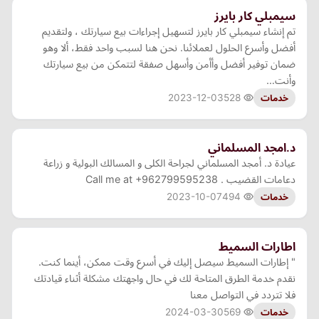
سيمبلي كار بايرز
تم إنشاء سيمبلي كار بايرز لتسهيل إجراءات بيع سيارتك ، ولتقديم
أفضل وأسرع الحلول لعملائنا. نحن هنا لسبب واحد فقط، ألا وهو
ضمان توفير أفضل وأأمن وأسهل صفقة لتتمكن من بيع سيارتك
وأنت…
2023-12-03
528
خدمات
د.امجد المسلماني
عيادة د. أمجد المسلماني لجراحة الكلى و المسالك البولية و زراعة
دعامات القضيب . Call me at +962799595238
2023-10-07
494
خدمات
اطارات السميط
" إطارات السميط سيصل إليك في أسرع وقت ممكن، أينما كنت.
نقدم خدمة الطرق المتاحة لك في حال واجهتك مشكلة أثناء قيادتك
فلا تتردد في التواصل معنا
2024-03-30
569
خدمات