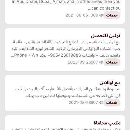
in Abu Dhabi, Dubai, Ajman, and in other areas then you
can contact ou…
2021-08-05
1,009
خدمات
تولين للتجميل
مع تولين انت الاجمل دوما علاج التجاعيد ازالة الشعر بالليزر معالجة
حب الشباب البوتوكس الديرمابن البلازما للشعر توريد الشفايف الليد
ماسك هاتف + واتساب 905423619888+ تركيا Phone + Wh…
2023-09-26
607
خدمات
بيع اونلاين
مجموعة واسعة من الماركات بأفضل الأسعار، خلّك بالبيت واطلب
كل اللي تحتاجه من المنتجات، وبنوصلها لك لين باب بيتك.
2021-08-28
807
خدمات
مكتب محاماة
مكتب محاماة متخصص فى تقديم الإستشارات والخدمات القانونية