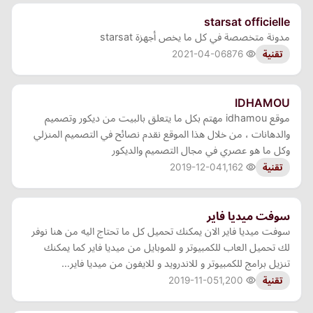
starsat officielle
مدونة متخصصة في كل ما يخص أجهزة starsat
2021-04-06
876
تقنية
IDHAMOU
موقع idhamou مهتم بكل ما يتعلق بالبيت من ديكور وتصميم
والدهانات ، من خلال هذا الموقع نقدم نصائح في التصميم المنزلي
وكل ما هو عصري في مجال التصميم والديكور
2019-12-04
1,162
تقنية
سوفت ميديا فاير
سوفت ميديا فاير الان يمكنك تحميل كل ما تحتاج اليه من هنا نوفر
لك تحميل العاب للكمبيوتر و للموبايل من ميديا فاير كما يمكنك
تنزيل برامج للكمبيوتر و للاندرويد و للايفون من ميديا فاير…
2019-11-05
1,200
تقنية