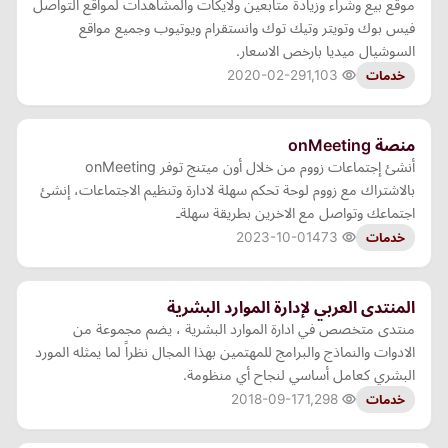
موقع بيع وشراء وزيادة متابعين ولايكات والمشاهدات لمواقع التواصل
فيس بوك وتويتر وتيك توك وانستقرام ويوتيوب وجميع مواقع
السوشيال ميديا بارخص الاسعار.
2020-02-29
1,103
خدمات
منصة onMeeting
أنشئ إجتماعات زووم من خلال أون ميتنج توفر onMeeting
بالاشتراك مع زووم لوحة تحكم سهلة لادارة وتنظيم الاجتماعات، إنشئ
اجتماعك وتواصل مع الاخرين بطريقة سهلةـ
2023-10-01
473
خدمات
المنتدى العربي لإدارة الموارد البشرية
منتدى متخصص في ادارة الموارد البشرية ، يضم مجموعة من
الادوات والنماذج والبرامج للمهتمين بهذا المجال نظراً لما يمثله المورد
البشري كعامل أساسي لنجاح أي منظومة.
2018-09-17
1,298
خدمات