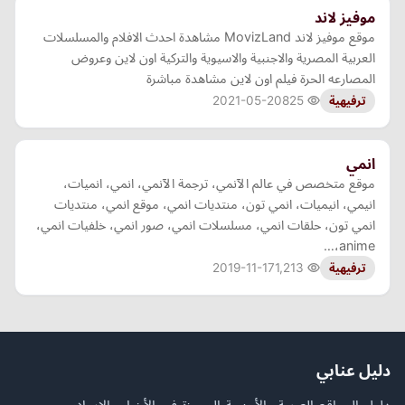
موفيز لاند
موقع موفيز لاند MovizLand مشاهدة احدث الافلام والمسلسلات
العربية المصرية والاجنبية والاسيوية والتركية اون لاين وعروض
المصارعه الحرة فيلم اون لاين مشاهدة مباشرة
2021-05-20
825
ترفيهية
انمي
موقع متخصص في عالم الآنمي، ترجمة الآنمي، انمي، انميات،
انيمي، انيميات، انمي تون، منتديات انمي، موقع انمي، منتديات
انمي تون، حلقات انمي، مسلسلات انمي، صور انمي، خلفيات انمي،
anime،…
2019-11-17
1,213
ترفيهية
دليل عنابي