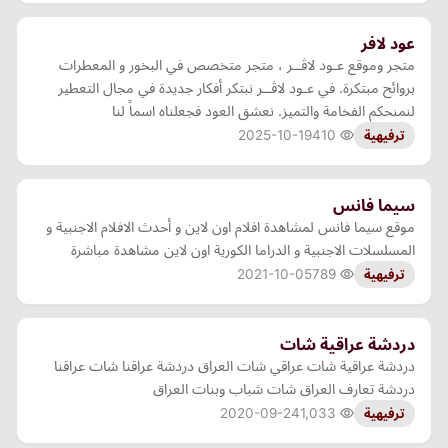
عود لافر
متجر وموقع عـود لاڤــر ، متجر متخصص في البخور و المعطرات
بروائح مبتكرة. في عـود لاڤــر نبتكر أفكار جديدة في مجال التعطير
لنمنحكم الفخامة والتميز. نعشق العود فجعلناه اسماً لنا
2025-10-19
410
ترفيهية
سيما فانس
موقع سيما فانس لمشاهدة افلام اون لاين و أحدث الافلام الاجنبية و
المسلسلات الاجنبية و الدراما الكورية اون لاين مشاهدة مباشرة
2021-10-05
789
ترفيهية
دردشة عراقية شات
دردشة عراقية شات عراقي شات العراق دردشة عراقنا شات عراقنا
دردشة تعارف العراق شات شباب وبنات العراق
2020-09-24
1,033
ترفيهية