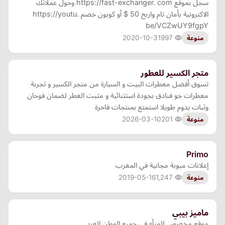
سجل بموقع https://fast-exchanger. com وحول عملاتك
الاكترونية بأمان تام واربح 50 $ أو كوبون خصم https://youtu.
be/VCZwUY9fgpY
2020-10-31
997
منوعة
متجر الكسير للعطور
تسوق أفضل معطرات البيت و السيارة من متجر الكسير و تجربة
معطرات جو فنادق بجودة استثنائية و مثبت العطر لضمان فوحان
وثبات يدوم طويلا استمتع بمنتجات فاخرة
2026-03-10
201
منوعة
Primo
إعلانات مبوبة مجانية في المغرب
2019-05-16
1,247
منوعة
ماميز بيبي
موقع مخصص للمرأه فى جميع الوطن العربى