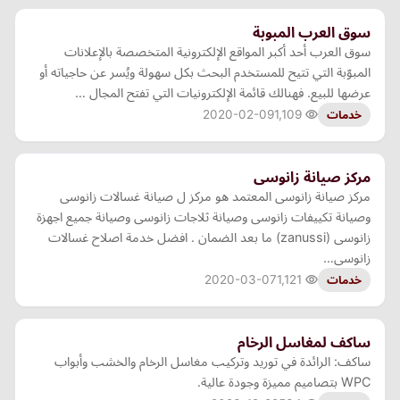
سوق العرب المبوبة
سوق العرب أحد أكبر المواقع الإلكترونية المتخصصة بالإعلانات
المبوّبة التي تتيح للمستخدم البحث بكل سهولة ويُسر عن حاجياته أو
عرضها للبيع. فهنالك قائمة الإلكترونيات التي تفتح المجال …
2020-02-09
1,109
خدمات
مركز صيانة زانوسى
مركز صيانة زانوسى المعتمد هو مركز ل صيانة غسالات زانوسى
وصيانة تكييفات زانوسى وصيانة ثلاجات زانوسى وصيانة جميع اجهزة
زانوسى (zanussi) ما بعد الضمان . افضل خدمة اصلاح غسالات
زانوسى…
2020-03-07
1,121
خدمات
ساكف لمغاسل الرخام
ساكف: الرائدة في توريد وتركيب مغاسل الرخام والخشب وأبواب
WPC بتصاميم مميزة وجودة عالية.