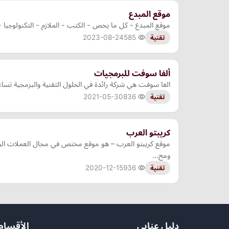
موقع المبدع
موقع المبدع - كل ما يخص - الكتب - الملازم - التكنولوجيا - سيو seo - بلوجر - الربح م
2023-08-24
585
تقنية
ألفا سوفت للبرمجيات
الفا سوفت هي شركة رائدة في الحلول التقنية والبرمجية تساع
2021-05-30
836
تقنية
كريبتو العرب
موقع كريبتو العرب – هو موقع مختص في مجال العملات الرق
ومح…
2020-12-15
936
تقنية
دليل عنابي
الأقسام