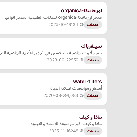
اورجانيكا-organica
متجر اورجانيكا-organica للنباتات الطبيعية بجميع انواعها
2025-10-18
134
خدمات
سيلفرباك
متجر أدوات رياضية متخصص في تجهيز الأندية الرياضية التجاري
2023-09-22
559
خدمات
water-filters
أسعار ومواصفات فــلاتر المياه
2020-08-29
1,083
خدمات
ماذا و كيف
ماذا و كيف اكبر موسوعة للاسئلة و الاجوبة
2025-11-16
248
خدمات