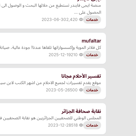
منصة ايجى فايندر تستطيع من خلالها البحث و الوصول الى
الحصول على …
2023-06-30
2,420
خدمات
mufaltar
كل فلاتر الموية وإكسسواراتها تلقاها عندنا! جودة عالية، صي
2025-12-19
210
خدمات
تفسير الأحلام مجانا
موقع يقدم تفسيرات لجميع الاحلام من اشهر الكتب لابن سير
2023-05-26
500
خدمات
نقابة صحافة الجزائر
المجلس الوطني للصحفيين الجزائريين هو نقابة الصحفيين في ا
2023-12-28
518
خدمات