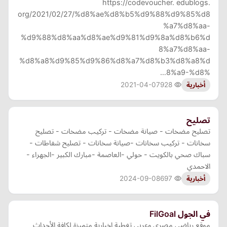
https://codevoucher. edublogs.
org/2021/02/27/%d8%ae%d8%b5%d9%88%d9%85%d8
%a7%d8%aa-
%d9%88%d8%aa%d8%ae%d9%81%d9%8a%d8%b6%d
8%a7%d8%aa-
%d8%a8%d9%85%d9%86%d8%a7%d8%b3%d8%a8%d
8%a9-%d8%…
2021-04-07
928
أخبارية
تصليح
تصليح مضخات - صيانة مضخات - تركيب مضخات - تصليح
سخانات - تركيب سخانات -صيانة سخانات - تصليح شفاطات -
سباك صحي بالكويت - حولي -العاصمة -مبارك الكبير -الجهراء -
الاحمدي
2024-09-08
697
أخبارية
في الجول FilGoal
موقع رياضي مصري وعربي تغطية إخبارية متميزة لكافة الأحداث