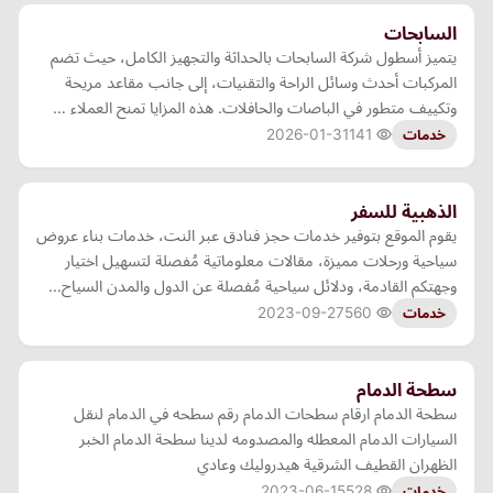
السابحات
يتميز أسطول شركة السابحات بالحداثة والتجهيز الكامل، حيث تضم
المركبات أحدث وسائل الراحة والتقنيات، إلى جانب مقاعد مريحة
وتكييف متطور في الباصات والحافلات. هذه المزايا تمنح العملاء …
2026-01-31
141
خدمات
الذهبية للسفر
يقوم الموقع بتوفير خدمات حجز فنادق عبر النت، خدمات بناء عروض
سياحية ورحلات مميزة، مقالات معلوماتية مُفصلة لتسهيل اختيار
وجهتكم القادمة، ودلائل سياحية مُفصلة عن الدول والمدن السياح…
2023-09-27
560
خدمات
سطحة الدمام
سطحة الدمام ارقام سطحات الدمام رقم سطحه في الدمام لنقل
السيارات الدمام المعطله والمصدومه لدينا سطحة الدمام الخبر
الظهران القطيف الشرقية هيدروليك وعادي
2023-06-15
528
خدمات