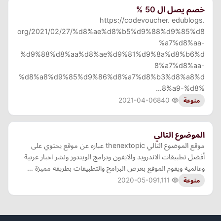
خصم يصل ال 50 %
https://codevoucher. edublogs.
org/2021/02/27/%d8%ae%d8%b5%d9%88%d9%85%d8
%a7%d8%aa-
%d9%88%d8%aa%d8%ae%d9%81%d9%8a%d8%b6%d
8%a7%d8%aa-
%d8%a8%d9%85%d9%86%d8%a7%d8%b3%d8%a8%d
8%a9-%d8%…
2021-04-06
840
منوعة
الموضوع التالي
موقع الموضوع التالي thenextopic عباره عن موقع يحتوي على
أفضل تطبيقات الاندرويد والايفون وبرامج الويندوز ونشر اخبار عربية
وعالمية ويقوم الموقع بعرض البرامج والتطبيقات بطريقة مميزة …
2020-05-09
1,111
منوعة