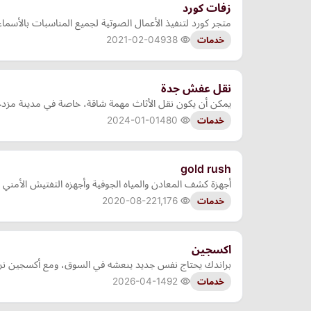
زفات كورد
متجر كورد لتنفيذ الأعمال الصوتية لجميع المناسبات بالأسم
2021-02-04
938
خدمات
نقل عفش جدة
يمكن أن يكون نقل الأثاث مهمة شاقة، خاصة في مدينة مزدح
2024-01-01
480
خدمات
gold rush
أجهزة كشف المعادن والمياه الجوفية وأجهزه التفتيش الأمني و
2020-08-22
1,176
خدمات
اكسجين
براندك يحتاج نفس جديد ينعشه في السوق، ومع أكسجين نرجّ
2026-04-14
92
خدمات