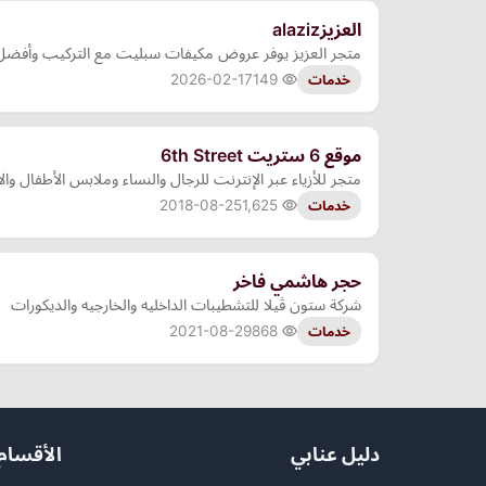
العزيزalaziz
متجر العزيز يوفر عروض مكيفات سبليت مع التركيب وأفضل اسعار برادات الماء السبيل م
2026-02-17
149
خدمات
موقع 6 ستريت 6th Street
متجر للأزياء عبر الإنترنت للرجال والنساء وملابس الأطفال و
2018-08-25
1,625
خدمات
حجر هاشمي فاخر
شركة ستون ڤيلا للتشطيبات الداخليه والخارجيه والديكورات
2021-08-29
868
خدمات
دليل عنابي
الأقسام