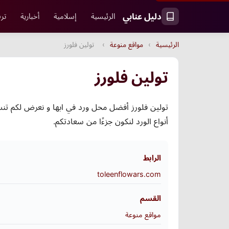
دليل عنابي
الرئيسية
إسلامية
أخبارية
ترف
الرئيسية
›
مواقع منوعة
›
تولين فلورز
تولين فلورز
تولين فلورز أفضل محل ورد في ابها و نعرض لكم تن
أنواع الورد لنكون جزءًا من سعادتكم.
الرابط
toleenflowars.com
القسم
مواقع منوعة