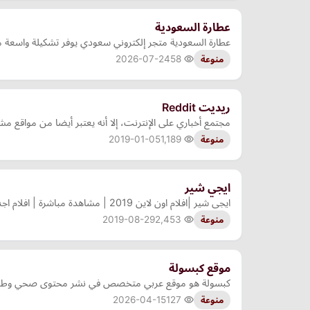
عطارة السعودية
عطارة السعودية متجر إلكتروني سعودي يوفر تشكيلة واسعة من
2026-07-24
58
منوعة
ريديت Reddit
مجتمع أخباري على الإنترنت، إلا أنه يعتبر أيضا من مواقع م
2019-01-05
1,189
منوعة
ايجي شير
ايجى شير |افلام اون لاين 2019 | مشاهدة مباشرة | افلام اجنبي | افلام عربي | افلام هندي | مسلسلات اجنبي | مسلسلات عربي | مصارعة | برامج تلفزيونية
2019-08-29
2,453
منوعة
موقع كبسولة
كبسولة هو موقع عربي متخصص في نشر محتوى صحي وطبي مو
2026-04-15
127
منوعة