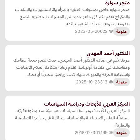
متجر سواره
متجر سواره خاص بمنتجات العناية بالمرأه والاكسسورات والساعات
والمكياج نقدم لكم كل ماهو جديد من المنتجات الحصريه للتمتع
بنعومه وحيويه ومنحك الشعور بالثقه.
2023-05-20
622
منوعة
الدكتور أحمد المهدي
مرحبًا بكم في عيادة الدكتور أحمد المهدي، حيث نضع صحة عظامك
ومفاصلك في مقدمة أولوياتنا. نقدم رعاية متكاملة لعلاج الإصابات
واستعادة الحركة والمرونة. سواء كنت رياضيًا محترفًا أو تحتا…
2025-10-23
313
منوعة
​​المركز العربي للأبحاث ودراسة السياسات
المركز العربي للأبحاث ودراسة السياسات هو مؤسّسة بحثيّة فكريّة
مستقلّة للعلوم الاجتماعية والإنسانية، وبخاصّة في جوانبها التطبيقية
والنظرية.
2018-12-30
1,199
منوعة